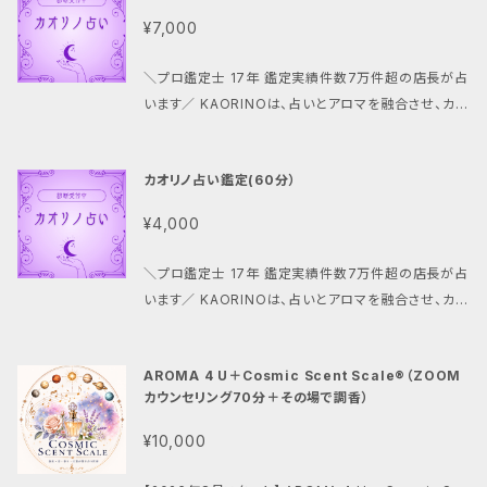
¥7,000
＼プロ鑑定士 17年 鑑定実績件数7万件超の店長が占
います／ KAORINOは、占いとアロマを融合させ、カウ
ンセリング、施術、集客に活かせるコンテンツ「占いセラ
ピー」の提唱者です。 東洋占術で、人生の流れと選択の
カオリノ占い鑑定(60分）
ヒントを読み解きます。 仕事、人間関係、恋愛、転職、引
っ越しなど、迷いや不安を感じたとき、一人で答えを探
¥4,000
し続けるのは簡単ではありません。 KAORINOの占い
鑑定では、断易・四柱推命・宿曜占星術・開運術を組み
＼プロ鑑定士 17年 鑑定実績件数7万件超の店長が占
合わせ、あなたの持つ本質や運気の流れ、現在の状況
います／ KAORINOは、占いとアロマを融合させ、カウ
を多角的に読み解きます。 占いは未来を決めつけるも
ンセリング、施術、集客に活かせるコンテンツ「占いセラ
のではなく、より良い未来を選ぶための「羅針盤」。 今の
ピー」の提唱者です。 東洋占術で、人生の流れと選択の
自分を客観的に知り、納得できる一歩を踏み出すため
AROMA 4 U＋Cosmic Scent Scale®（ZOOM
ヒントを読み解きます。 仕事、人間関係、恋愛、転職、引
のお手伝いをいたします。 ＜鑑定内容＞ あなたのお悩
カウンセリング70分＋その場で調香）
っ越しなど、迷いや不安を感じたとき、一人で答えを探
みやご相談内容に合わせて、必要な占術を組み合わせ
し続けるのは簡単ではありません。 KAORINOの占い
¥10,000
ながら鑑定いたします。 ＜主な占術＞ 断易／四柱推命
鑑定では、断易・四柱推命・宿曜占星術・開運術を組み
／宿曜占星術／開運術 ※仕事・転職・人間関係・適職・
合わせ、あなたの持つ本質や運気の流れ、現在の状況