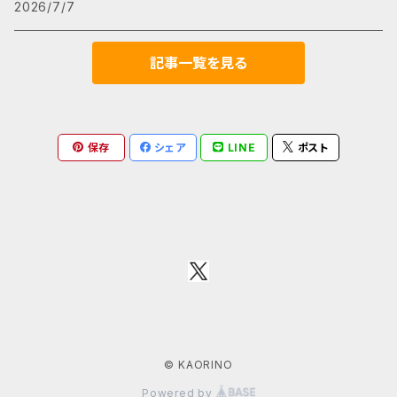
2026/7/7
リフレッシュしたひとときを 香りを通じて、日常のストレ
スや疲れを癒すことができ、自分だけの安らぎの時間を
持つ手助けをします。心がほぐれる瞬間を大切にしまし
記事一覧を見る
ょう。 ●使用方法 お好みに合わせて、スペースやファブ
リックにスプレーしてください。香りが広がり、空間が心
地よく引き立ちます。定期的に使用することで、より香り
を持続させることができます。 【国産／ルームスプレー
保存
シェア
LINE
ポスト
／ファブリックスプレー】【生産地】 日本
© KAORINO
Powered by