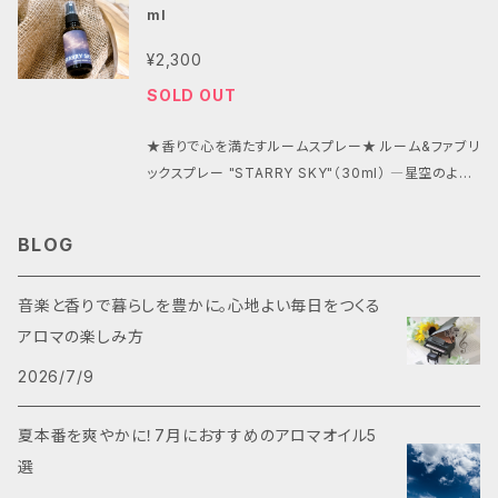
誰でも手軽に上質なスキンケアを楽しめます。 ●使用
ml
り魅力的に彩ります。 ●優雅な香りの広がり FULL M
方法 清潔な肌にマルチパッドを密着させ、約15〜20分
OONの香りは、心を和ませる特別なブレンドが施され
後にはがしてください。肌に残った美容液は、軽くなじ
¥2,300
ています。スプレーを吹きかけることで、ふわっと広がる
ませてください。 【国産／マルチパッド／部分用シート
SOLD OUT
香りが、一日の疲れを癒し、穏やかなひとときをもたら
マスク／スキンケア】 【生産地】 日本
します。 ●多用途で便利 このスプレーは、お部屋だけ
★香りで心を満たすルームスプレー★ ルーム&ファブリ
でなく、ファブリックやカーテン、車内などにもお使いい
ックスプレー "STARRY SKY"（30ml） ―星空のよう
ただけます。さまざまなシーンで、香りを楽しむことがで
な幻想的な香りで、心地よい空間を演出― このスプレ
きるのが魅力です。 ●心地よいリフレッシュ 仕事や家
ーは、部屋やファブリックに華やかさと癒しをもたらす
事の合間に香りをまとえば、リフレッシュ効果が得ら
BLOG
アイテムです。心を落ち着け、リラックスできる空間を作
れ、毎日の気分を上向きに保つサポートをします。ちょっ
り出すことができます。特に、星空をイメージした香り
とした気分転換にぴったりです。 ●使用方法 スプレー
音楽と香りで暮らしを豊かに。心地よい毎日をつくる
が、様々なシーンで心地よさを提供します。 ●心地よい
を振ってから、約30cm離れた場所から空間に吹きか
芳香が広がる 特別にブレンドされた香りが、スプレー
アロマの楽しみ方
けてください。必要に応じて、ファブリックに直接スプレ
した瞬間にふわっと広がり、あなたを心地よい空間へと
ーして、お好きな香りを楽しみましょう。 【国産／ルーム
2026/7/9
誘います。リビングや寝室の雰囲気を一新し、毎日の生
スプレー／ファブリックスプレー】【生産地】 日本
活を豊かにしてくれます。 ●ファブリックにも安心して
夏本番を爽やかに！7月におすすめのアロマオイル5
使える ソファやカーテン、衣類など、さまざまなファブリ
選
ックに使えるのが魅力です。お好みの場所にスプレー
するだけで、持続的な香りを楽しむことができます。 ●