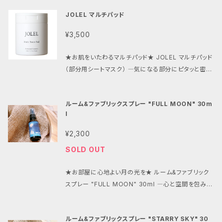
けない内容＞ 以下の内容については鑑定をお受けし
のアイパッチ。乾燥しやすい目元にうるおいを与え、すっ
拶・ヒアリング 2. Cosmic Scent Scale®のご紹介
実感できます。 ●Wヒト幹細胞培養液とエクソソーム
ておりません。 ・生死に関すること ・不倫を含む複雑な
JOLEL マルチパッド
きりとした印象へ導きます。 ●みずみずしい使用感で、
3. 惑星・音・香りのセレクト 4. オンライン調香体験 5.
配合 贅沢な美容成分であるWヒト幹細胞培養液とエ
恋愛相談 ※上記以外のご相談でしたら、基本的にお気
乾燥によるくすみが気になる目元をうるおいケア 目元
オリジナルブレンドの完成 6. セッションの振り返り
クソソームが、肌を内側から整え、ハリや弾力を引き出
¥3,500
軽にご相談ください。 お申し込み後、日程を調整のう
にぴたっと密着し、毎日のスキンケアタイムを心地よく
⸻ このような方におすすめ * 香りが好きな方 * 音
します。洗顔する度に、美しい素肌を育むサポートをしま
え、ご予約日時を決定いたします。 あなたが自分らしい
サポートします。 ●保湿成分を配合し、うるおいを与え
楽やアートが好きな方 * 自分らしさを香りで表現した
す。 ●香りも楽しめる 洗顔時に広がる心地よい香りに
★お肌をいたわるマルチパッド★ JOLEL マルチパッド
未来を選ぶための「道しるべ」として、東洋占術の知恵
ながら肌を整えます しっとりとした使用感で、乾燥しが
い方 * 新しい香りの楽しみ方を体験してみたい方 * 感
包まれながら、毎日のルーティンをリフレッシュ。お風呂
（部分用シートマスク） ―気になる部分にピタッと密
をお届けします。
ちな目元をやさしく保湿します。 ●使いやすいシートタ
性を大切にする時間を持ちたい方 ⸻ セッション概
場でのひと時を特別なものにしてくれます。 ●使用方
着！手軽に集中ケア― 70枚入り（230ｍL）のマルチパ
イプ 忙しい朝や夜のスキンケアにも取り入れやすく、手
要 * 時間：約70分 * 形式：Zoom（オンライン） * 内
法 適量を手に取り、水またはぬるま湯を加えてしっか
ッドは、肌悩みに合わせて選べる部分用シートマスクで
軽に目元ケアをお楽しみいただけます。 【主な保湿・整
容：カウンセリング・調香体験 * 制作：オリジナルブレ
ルーム&ファブリックスプレー "FULL MOON" 30m
りと泡立ててから、顔全体にやさしくマッサージするよ
す。毎日のスキンケアに取り入れて、やさしい潤いをプラ
肌成分】 ・カフェイン（整肌成分） ・ヒアルロン酸（保湿
ンド * 生産国：日本 ⸻ Cosmic Scent Scale®
l
うに洗います。その後は、十分にすすいでください。毎日
スし、整ったお肌へと導きます。 ●多機能なスキンケア
成分） ・コラーゲン（保湿成分） ●使用方法 パッチを取
惑星・音・香り・言葉が響き合う世界。 香りを選ぶ。 か
の洗顔にお使いいただけます。 【国産／炭酸泡洗顔／
パッド 保湿成分を配合したマルチパッドが、乾燥しがち
¥2,300
り出し、清潔な肌に密着させてください。 約15〜20分
ら、 香りを奏でるへ。
毛穴ケア】【生産地】 日本
な肌をしっとりと包み込み、肌をやさしく整えます。特に
後にはがし、肌に残った美容液はやさしくなじませてく
SOLD OUT
気になる部分を集中的にケアすることができます。 ●
ださい。 ●さまざまなシーンに 朝のスキンケアに、気
使いやすいシートタイプ 取り出してすぐに使用でき、忙
分をリフレッシュしたい時に、夜の保湿ケアにもおすす
★お部屋に心地よい月の光を★ ルーム&ファブリック
しい毎日の中でも簡単にスキンケアを楽しむことができ
めです。 【国産／アイパッチ／カフェイン配合／ヒアル
スプレー "FULL MOON" 30ml ―心と空間を包み込
ます。リラックスタイムにもぴったりです。 ●多様なシー
ロン酸配合／コラーゲン配合／スキンケア】 【生産地】
む特別な香り― このスプレーは、日常の空間に月の光
ンで活躍 日常のスキンケアはもちろん、特別な日の前
日本
を感じる特別な香りを提供します。心地よい香りが広が
の集中ケアや、自分へのご褒美としてもおすすめです。
ルーム&ファブリックスプレー "STARRY SKY" 30
り、リラックスしたひとときを演出し、あなたの空間をよ