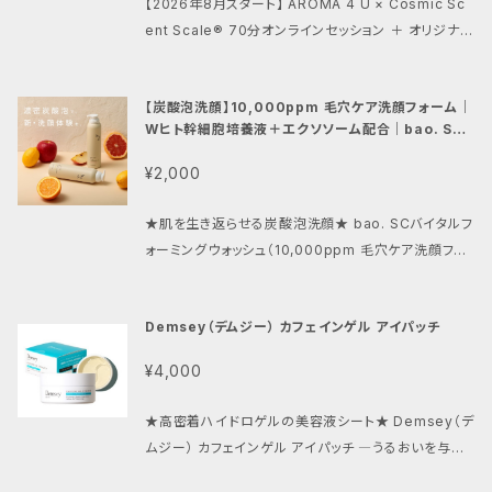
【2026年8月スタート】 AROMA 4 U × Cosmic Sc
引っ越し・人生の転機・恋愛など、幅広いご相談に対応
を多角的に読み解きます。 占いは未来を決めつけるも
ent Scale® 70分オンラインセッション ＋ オリジナル
しています。 ＜鑑定の流れ＞ ➊ご相談内容のヒアリン
のではなく、より良い未来を選ぶための「羅針盤」。 今の
アロマ調香 星・音・香りを手がかりに、あなただけの香
グ ➋東洋占術による鑑定 ➌現状・運気の流れの解説
自分を客観的に知り、納得できる一歩を踏み出すため
りをデザインする時間。 ⸻ Cosmic Scent Scale
➍今後の選択や開運のアドバイス ➎ご質問・フィード
のお手伝いをいたします。 ＜鑑定内容＞ あなたのお悩
【炭酸泡洗顔】10,000ppm 毛穴ケア洗顔フォーム｜
®は、七惑星・七音・香りを結びつけた独自の世界観か
バック ＜こんな方におすすめ＞ ・自分の運勢や本質を
みやご相談内容に合わせて、必要な占術を組み合わせ
Wヒト幹細胞培養液＋エクソソーム配合｜bao. SC
ら生まれたメソッドです。 このセッションでは、対話を通
知りたい方 ・人生の転機を迎えている方 ・仕事や恋愛
バイタルフォーミングウォッシュ
ながら鑑定いたします。 ＜主な占術＞ 断易／四柱推命
して今のあなたに寄り添い、一人ひとりの感性やイメー
で迷っている方 ・人間関係をより良くしたい方 ・開運の
¥2,000
／宿曜占星術／開運術 ※仕事・転職・人間関係・適職・
ジを香りとして表現していきます。 ⸻ セッション内
ヒントを知りたい方 ・客観的な視点から状況を整理し
引っ越し・人生の転機・恋愛など、幅広いご相談に対応
容 ①星・音・香りから、自分を見つめる 現在の気分や
たい方 ＜鑑定概要＞ 料金：4,000円（税抜） 時間：約
★肌を生き返らせる炭酸泡洗顔★ bao. SCバイタルフ
しています。 ＜鑑定の流れ＞ ➊ご相談内容のヒアリン
大切にしたい想いをお伺いしながら、Cosmic Scent
60分 鑑定方法：LINE または Discord（通話） 占術：
ォーミングウォッシュ（10,000ppm 毛穴ケア洗顔フォ
グ ➋東洋占術による鑑定 ➌現状・運気の流れの解説
Scale®の世界観をもとに、あなたに響く「惑星・音・香
断易・四柱推命・宿曜占星術・開運術 ＜ご相談いただ
ーム） ―Wヒト幹細胞培養液とエクソソームが肌にア
➍今後の選択や開運のアドバイス ➎ご質問・フィード
り」の組み合わせを探していきます。 ⸻ ②香りを奏
けない内容＞ 以下の内容については鑑定をお受けし
プローチ― この洗顔フォームは、毛穴にこびりついた
バック ＜こんな方におすすめ＞ ・自分の運勢や本質を
でる体験 音楽でコードを重ねるように、香りを組み合
ておりません。 ・生死に関すること ・不倫を含む複雑な
Demsey（デムジー） カフェインゲル アイパッチ
汚れや余分な皮脂をしっかりと取り除き、あなたの肌を
知りたい方 ・人生の転機を迎えている方 ・仕事や恋愛
わせながら、世界にひとつだけの香りを創作します。
恋愛相談 ※上記以外のご相談でしたら、基本的にお気
すっきりと清潔に保つことができます。特に炭酸泡の力
で迷っている方 ・人間関係をより良くしたい方 ・開運の
¥4,000
「香りを選ぶ」のではなく、「香りを奏でる」。 そんな新し
軽にご相談ください。 お申し込み後、日程を調整のう
が、肌をリフレッシュさせ、明るい印象を与えるサポート
ヒントを知りたい方 ・客観的な視点から状況を整理し
い調香体験をお楽しみください。 ⸻ ご自宅から参
え、ご予約日時を決定いたします。 あなたが自分らしい
をします。 ●炭酸泡がもたらす洗浄力 高濃度の炭酸泡
たい方 ＜鑑定概要＞ 料金：4,000円（税抜） 時間：約
★高密着ハイドロゲルの美容液シート★ Demsey（デ
加可能 セッションはZoomで行います。 ご自宅でリラッ
未来を選ぶための「道しるべ」として、東洋占術の知恵
が、毛穴の奥まで浸透し、普段の洗顔では落としきれな
60分 鑑定方法：LINE または Discord（通話） 占術：
ムジー） カフェインゲル アイパッチ ―うるおいを与え、
クスしながら、ご自身の感性とゆっくり向き合える時間
をお届けします。
い汚れをしっかりと取り去ります。やさしい泡立ちで、肌
断易・四柱推命・宿曜占星術・開運術 ＜ご相談いただ
すこやかな目元印象へ― カフェイン（整肌成分）配合
をお過ごしください。 ⸻ セッションの流れ 1. ご挨
に負担をかけることなく、すっきりとした洗い上がりを